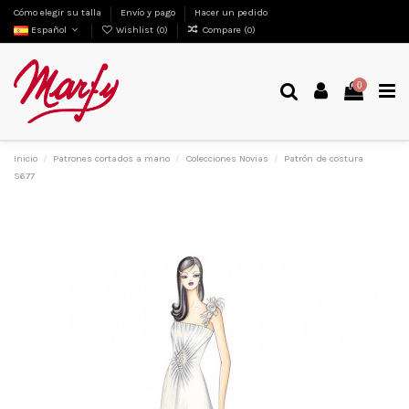
Cómo elegir su talla
Envío y pago
Hacer un pedido
Español
Wishlist (
0
)
Compare (
0
)
0
Inicio
Patrones cortados a mano
Colecciones Novias
Patrón de costura
S677