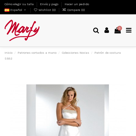
Cómo elegir su talla
Envío y pago
Hacer un pedido
Español
Wishlist (
0
)
Compare (
0
)
0
Inicio
Patrones cortados a mano
Colecciones Novias
Patrón de costura
S932