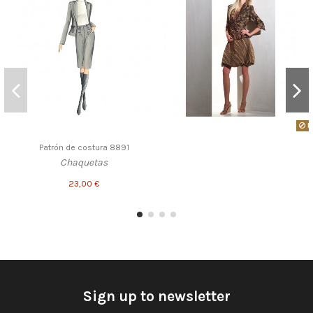
P
Patrón de costura 8891
Chaquetas
23,00 €
Sign up to newsletter