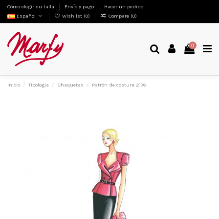
Cómo elegir su talla
Envío y pago
Hacer un pedido
Español
Wishlist (
0
)
Compare (
0
)
0
Inicio
Tipologia
Chaquetas
Patrón de costura 2176