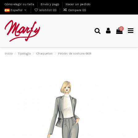
Cómo elegir su talla
Envío y pago
Hacer un pedido
Español
Wishlist (
0
)
Compare (
0
)
0
Inicio
Tipologia
Chaquetas
Patrón de costura 8891