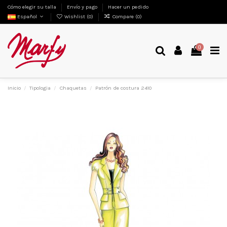
Cómo elegir su talla
Envío y pago
Hacer un pedido
Español
Wishlist (
0
)
Compare (
0
)
0
Inicio
Tipologia
Chaquetas
Patrón de costura 2410