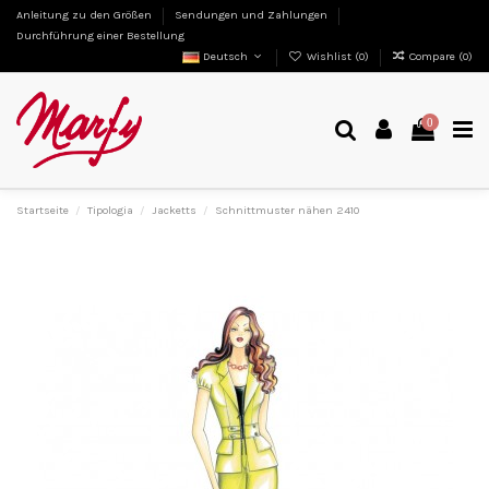
Anleitung zu den Größen
Sendungen und Zahlungen
Durchführung einer Bestellung
Deutsch
Wishlist (
0
)
Compare (
0
)
0
Startseite
Tipologia
Jacketts
Schnittmuster nähen 2410