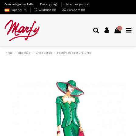
Cómo elegir su talla
Envío y pago
Hacer un pedido
Español
Wishlist (
0
)
Compare (
0
)
0
Inicio
Tipologia
Chaquetas
Patrón de costura 2714