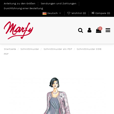
Anleitung zu den Größen
Sendungen und Zahlungen
Durchführung einer Bestellung
Deutsch
Wishlist (
0
)
Compare (
0
)
0
Startseite
Schnittmuster
Schnittmuster als PDF
Schnittmuster 3518
PDF