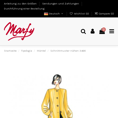
Anleitung zu den Größen
Sendungen und Zahlungen
Durchführung einer Bestellung
Deutsch
Wishlist (
0
)
Compare (
0
)
0
Startseite
Tipologia
Mäntel
Schnittmuster nähen 3468