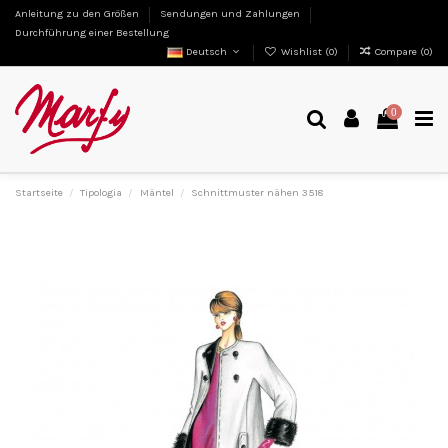
Anleitung zu den Größen
Sendungen und Zahlungen
Durchführung einer Bestellung
Deutsch
Wishlist (
0
)
Compare (
0
)
0
Startseite
Tipologia
Mäntel
Schnittmuster nähen 3518