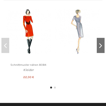
Schnittmuster nähen 8084
Kleider
22,00 €