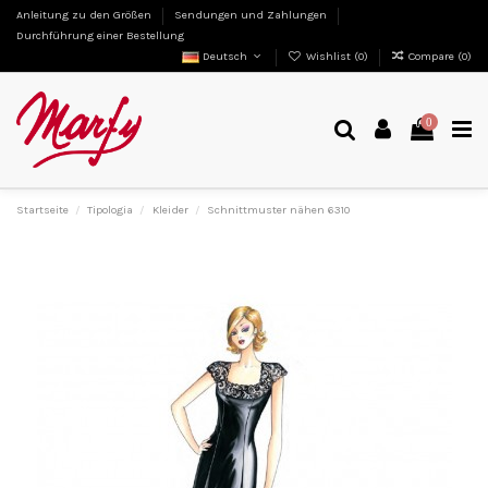
Anleitung zu den Größen
Sendungen und Zahlungen
Durchführung einer Bestellung
Deutsch
Wishlist (
0
)
Compare (
0
)
0
Startseite
Tipologia
Kleider
Schnittmuster nähen 6310