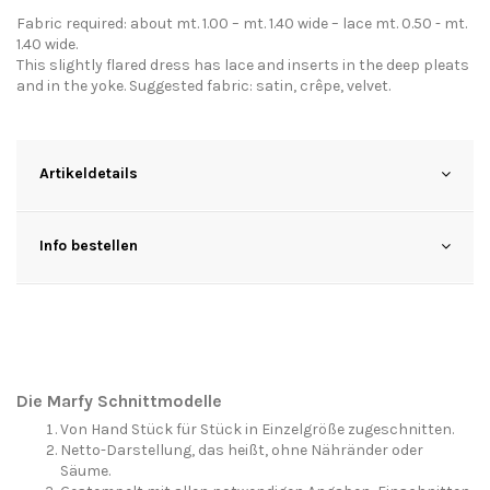
Fabric required: about mt. 1.00 – mt. 1.40 wide – lace mt. 0.50 - mt.
1.40 wide.
This slightly flared dress has lace and inserts in the deep pleats
and in the yoke. Suggested fabric: satin, crêpe, velvet.
Artikeldetails
Info bestellen
Die Marfy Schnittmodelle
Von Hand Stück für Stück in Einzelgröße zugeschnitten.
Netto-Darstellung, das heißt, ohne Nähränder oder
Säume.