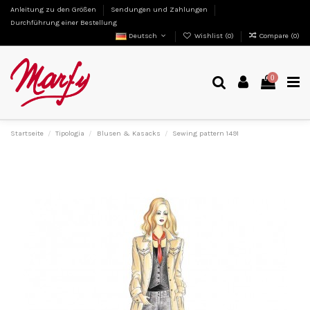
Anleitung zu den Größen
Sendungen und Zahlungen
Durchführung einer Bestellung
Deutsch
Wishlist (
0
)
Compare (
0
)
0
Startseite
Tipologia
Blusen & Kasacks
Sewing pattern 1491