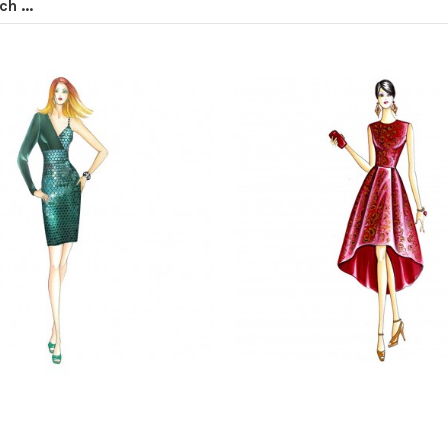
h ...