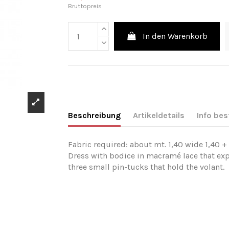
Bruttopreis
In den Warenkorb
Beschreibung
Artikeldetails
Info bes
Fabric required: about mt. 1,40 wide 1,40 +
Dress with bodice in macramé lace that exp
three small pin-tucks that hold the volant.