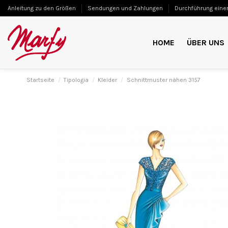
Anleitung zu den Größen
Sendungen und Zahlungen
Durchführung einer
HOME
ÜBER UNS
Startseite
Tipologia
Kleider
Schnittmuster nähen 3157