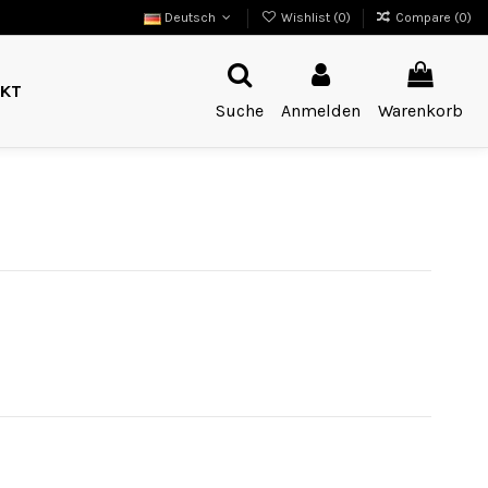
Deutsch
Wishlist (
0
)
Compare (
0
)
KT
Suche
Anmelden
Warenkorb