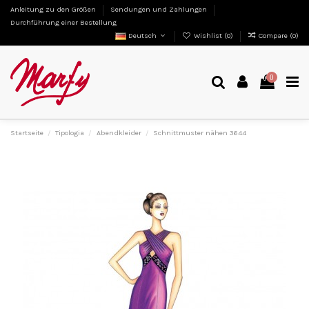
Anleitung zu den Größen
Sendungen und Zahlungen
Durchführung einer Bestellung
Deutsch
Wishlist (
0
)
Compare (
0
)
0
Startseite
Tipologia
Abendkleider
Schnittmuster nähen 3644