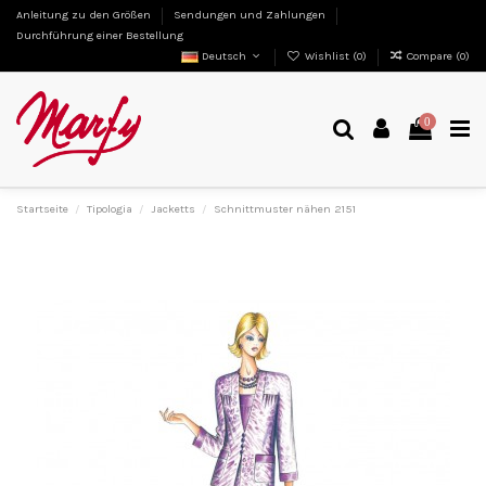
Anleitung zu den Größen
Sendungen und Zahlungen
Durchführung einer Bestellung
Deutsch
Wishlist (
0
)
Compare (
0
)
0
Startseite
Tipologia
Jacketts
Schnittmuster nähen 2151