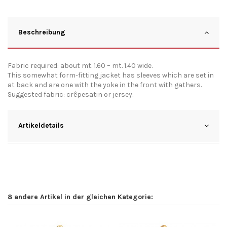
Beschreibung
Fabric required: about mt. 1.60 – mt. 1.40 wide.
This somewhat form-fitting jacket has sleeves which are set in
at back and are one with the yoke in the front with gathers.
Suggested fabric: crêpesatin or jersey.
Artikeldetails
8 andere Artikel in der gleichen Kategorie: