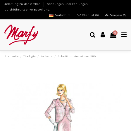
Anleitung zu den Größen
Sendungen und Zahlungen
Durchführung einer Bestellung
Deutsch
Wishlist (
0
)
Compare (
0
)
0
Startseite
Tipologia
Jacketts
Schnittmuster nähen 2119