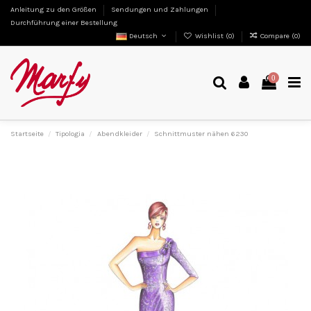
Anleitung zu den Größen
Sendungen und Zahlungen
Durchführung einer Bestellung
Deutsch
Wishlist (
0
)
Compare (
0
)
0
Startseite
Tipologia
Abendkleider
Schnittmuster nähen 6230