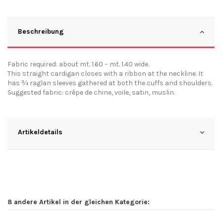
Beschreibung
Fabric required: about mt. 1.60 – mt. 1.40 wide.
This straight cardigan closes with a ribbon at the neckline. It
has ¾ raglan sleeves gathered at both the cuffs and shoulders.
Suggested fabric: crêpe de chine, voile, satin, muslin.
Artikeldetails
8 andere Artikel in der gleichen Kategorie: