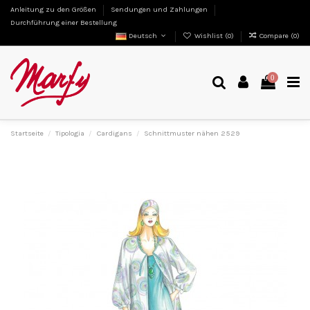
Anleitung zu den Größen
Sendungen und Zahlungen
Durchführung einer Bestellung
Deutsch
Wishlist (
0
)
Compare (
0
)
0
Startseite
Tipologia
Cardigans
Schnittmuster nähen 2529