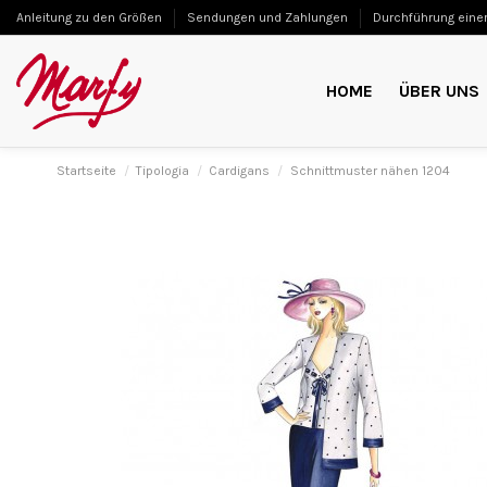
Anleitung zu den Größen
Sendungen und Zahlungen
Durchführung einer
HOME
ÜBER UNS
Startseite
Tipologia
Cardigans
Schnittmuster nähen 1204