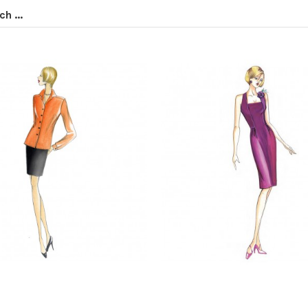
h ...