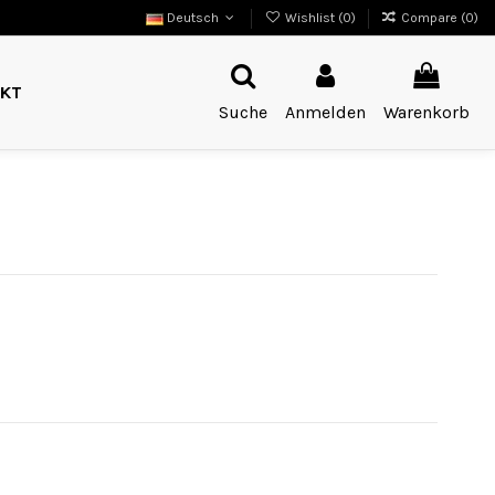
Deutsch
Wishlist (
0
)
Compare (
0
)
KT
Suche
Anmelden
Warenkorb