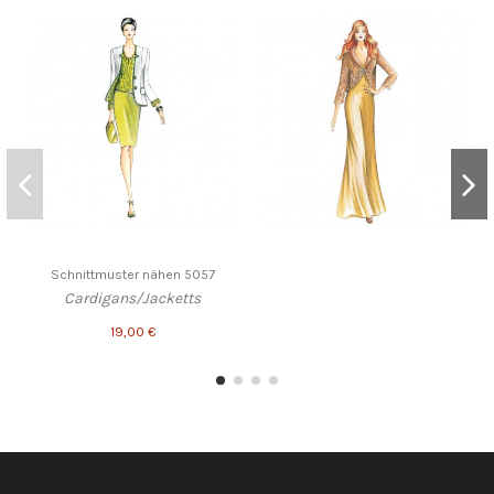
Schnittmuster nähen 5057
Cardigans/Jacketts
19,00 €