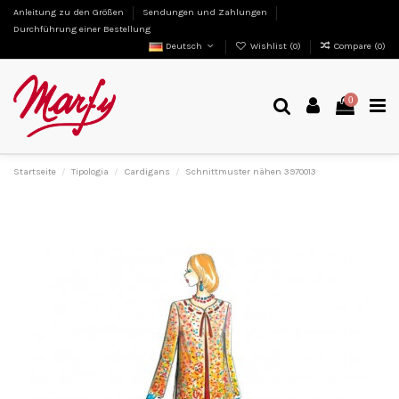
Anleitung zu den Größen
Sendungen und Zahlungen
Durchführung einer Bestellung
Deutsch
Wishlist (
0
)
Compare (
0
)
0
Startseite
Tipologia
Cardigans
Schnittmuster nähen 3970013