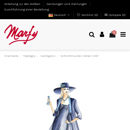
Anleitung zu den Größen
Sendungen und Zahlungen
Durchführung einer Bestellung
Deutsch
Wishlist (
0
)
Compare (
0
)
0
Startseite
Tipologia
Cardigans
Schnittmuster nähen 1207