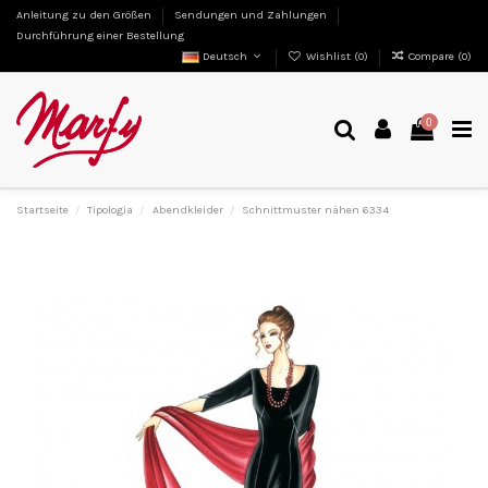
Anleitung zu den Größen
Sendungen und Zahlungen
Durchführung einer Bestellung
Deutsch
Wishlist (
0
)
Compare (
0
)
0
Startseite
Tipologia
Abendkleider
Schnittmuster nähen 6334