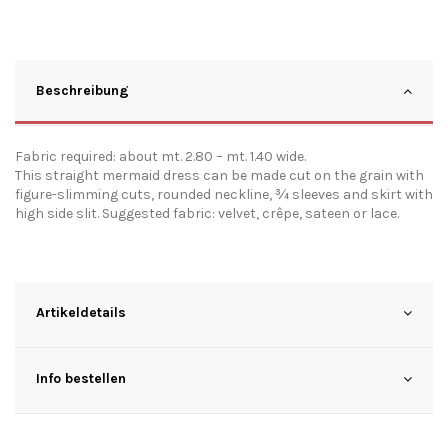
Beschreibung
Fabric required: about mt. 2.80 – mt. 1.40 wide.
This straight mermaid dress can be made cut on the grain with
figure-slimming cuts, rounded neckline, ¾ sleeves and skirt with
high side slit. Suggested fabric: velvet, crêpe, sateen or lace.
Artikeldetails
Info bestellen