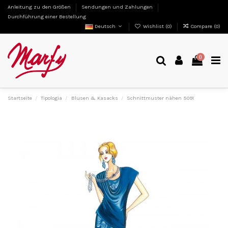
Anleitung zu den Größen
Sendungen und Zahlungen
Durchführung einer Bestellung
Deutsch
Wishlist (
0
)
Compare (
0
)
0
Startseite
Tipologia
Blusen & Kasacks
Schnittmuster nähen 5091