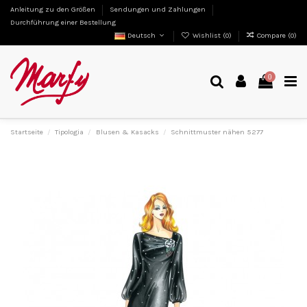
Anleitung zu den Größen
Sendungen und Zahlungen
Durchführung einer Bestellung
Deutsch
Wishlist (
0
)
Compare (
0
)
0
Startseite
Tipologia
Blusen & Kasacks
Schnittmuster nähen 5277