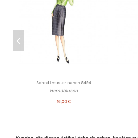
Schnittmuster nähen 8494
Hemdblusen
16,00 €
Kunden, die diesen Artikel gekauft haben, kauften auc