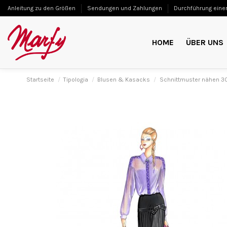
Anleitung zu den Größen
Sendungen und Zahlungen
Durchführung einer
HOME
ÜBER UNS
Startseite
Tipologia
Blusen & Kasacks
Schnittmuster nähen 3