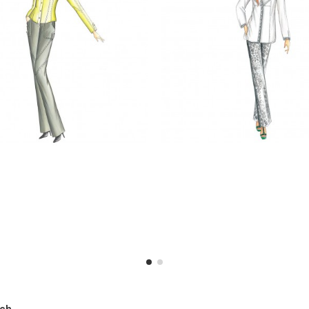
h ...