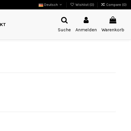
Deutsch
Wishlist (
0
)
Compare (
0
)
KT
Suche
Anmelden
Warenkorb