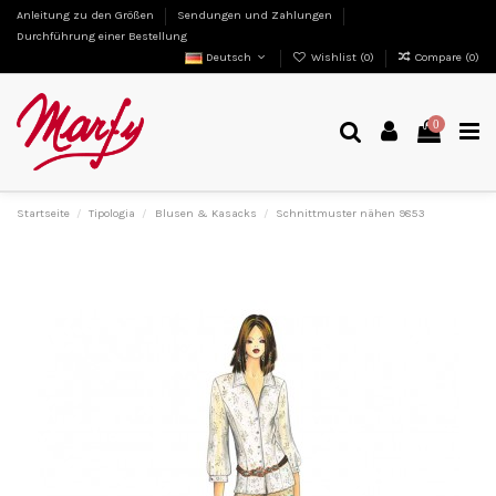
Anleitung zu den Größen
Sendungen und Zahlungen
Durchführung einer Bestellung
Deutsch
Wishlist (
0
)
Compare (
0
)
0
Startseite
Tipologia
Blusen & Kasacks
Schnittmuster nähen 9853