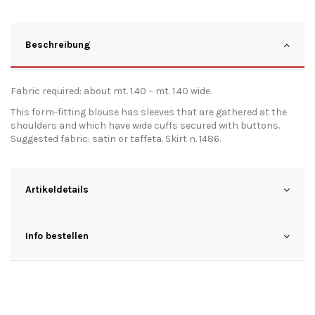
Beschreibung
Fabric required: about mt. 1.40 – mt. 1.40 wide.
This form-fitting blouse has sleeves that are gathered at the
shoulders and which have wide cuffs secured with buttons.
Suggested fabric: satin or taffeta. Skirt n. 1486.
Artikeldetails
Info bestellen