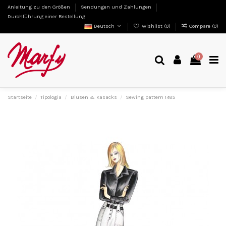
Anleitung zu den Größen
Sendungen und Zahlungen
Durchführung einer Bestellung
Deutsch
Wishlist (
0
)
Compare (
0
)
0
Startseite
Tipologia
Blusen & Kasacks
Sewing pattern 1485