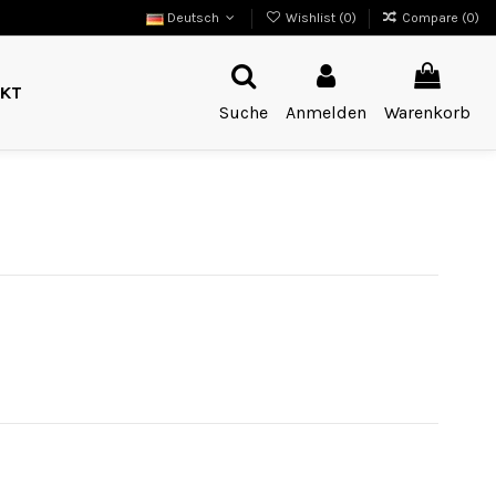
Deutsch
Wishlist (
0
)
Compare (
0
)
KT
Suche
Anmelden
Warenkorb