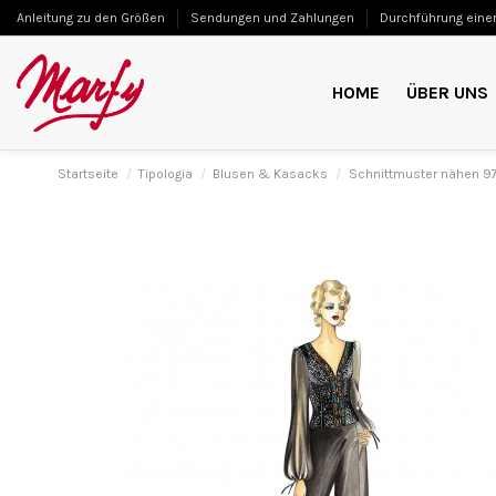
Anleitung zu den Größen
Sendungen und Zahlungen
Durchführung einer
HOME
ÜBER UNS
Startseite
Tipologia
Blusen & Kasacks
Schnittmuster nähen 9