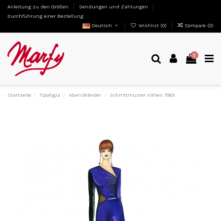
Anleitung zu den Größen
Sendungen und Zahlungen
Durchführung einer Bestellung
Deutsch
Wishlist (
0
)
Compare (
0
)
0
Startseite
Tipologia
Abendkleider
Schnittmuster nähen 7089