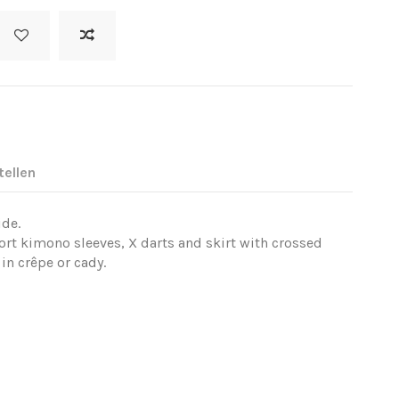
tellen
ide.
ort kimono sleeves, X darts and skirt with crossed
n crêpe or cady.