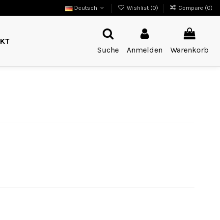
Deutsch
Wishlist (
0
)
Compare (
0
)
KT
Suche
Anmelden
Warenkorb