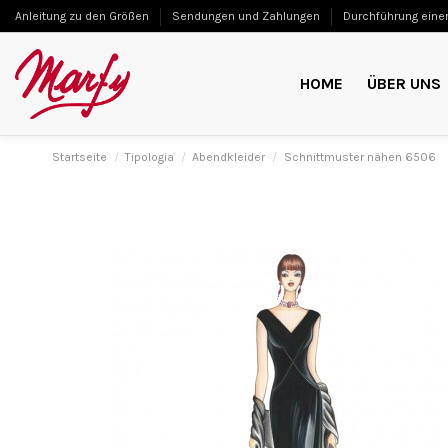
Anleitung zu den Größen
Sendungen und Zahlungen
Durchführung einer
HOME
ÜBER UNS
Startseite
Tipologia
Abendkleider
Schnittmuster nähen 6506