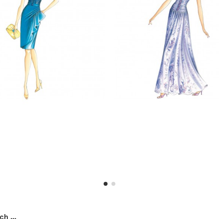
h ...