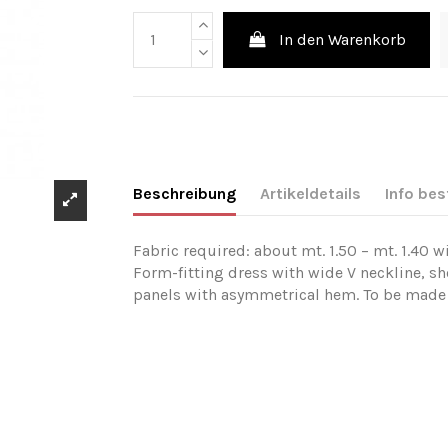
In den Warenkorb
Beschreibung
Artikeldetails
Info bes
Fabric required: about mt. 1.50 – mt. 1.40 w
Form-fitting dress with wide V neckline, sh
panels with asymmetrical hem. To be made i