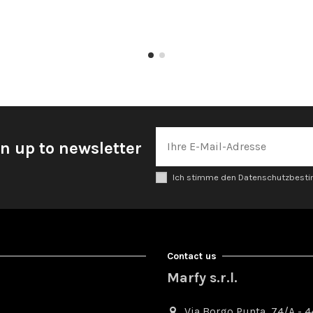
n up to newsletter
Ich stimme den Datenschutzbes
Contact us
Marfy s.r.l.
Via Borgo Punta, 74/A - 44