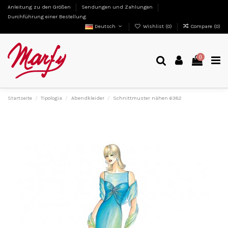
Anleitung zu den Größen
Sendungen und Zahlungen
Durchführung einer Bestellung
Deutsch
Wishlist (
0
)
Compare (
0
)
0
Startseite
Tipologia
Abendkleider
Schnittmuster nähen 6382