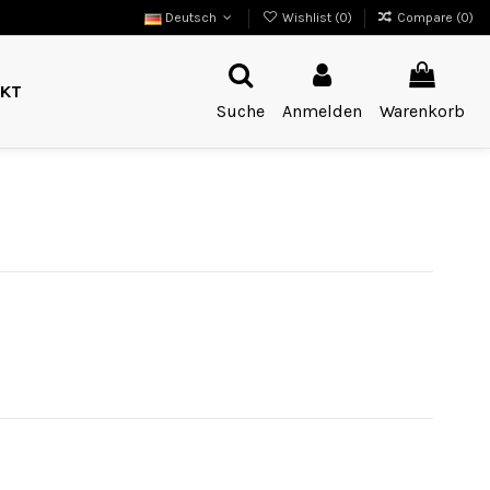
Deutsch
Wishlist (
0
)
Compare (
0
)
KT
Suche
Anmelden
Warenkorb