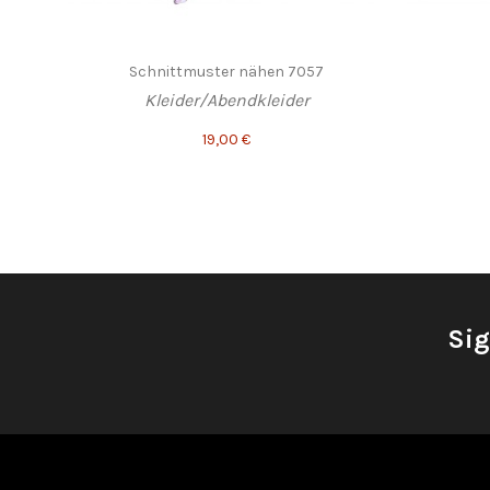
Schnittmuster nähen 7057
Kleider/Abendkleider
19,00 €
Sig