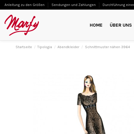
Anleitung zu den Größen
Sendungen und Zahlungen
Durchführung einer
HOME
ÜBER UNS
Startseite
Tipologia
Abendkleider
Schnittmuster nähen 3964