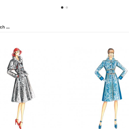
h ...