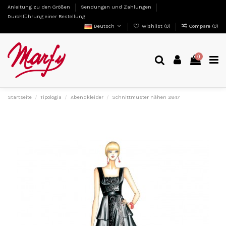
Anleitung zu den Größen
Sendungen und Zahlungen
Durchführung einer Bestellung
Deutsch
Wishlist (
0
)
Compare (
0
)
0
Startseite
Tipologia
Abendkleider
Schnittmuster nähen 2847