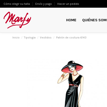
Cómo elegir su talla
Envío y pago
Hacer un pedido
HOME
QUIÉNES SOM
Inicio
Tipologia
Vestidos
Patrón de costura 6143