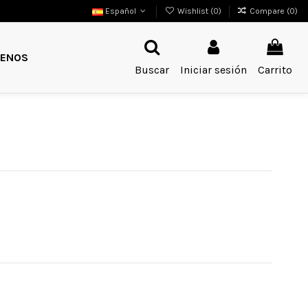
Español
Wishlist (
0
)
Compare (
0
)
ENOS
Buscar
Iniciar sesión
Carrito