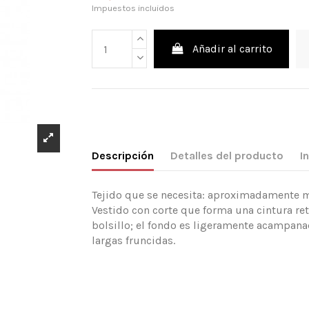
Impuestos incluidos
Añadir al carrito
Descripción
Detalles del producto
I
Tejido que se necesita: aproximadamente mt
Vestido con corte que forma una cintura r
bolsillo; el fondo es ligeramente acampan
largas fruncidas.