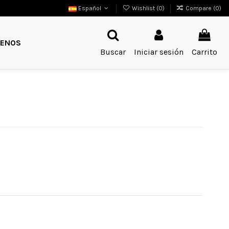
Español
Wishlist (
0
)
Compare (
0
)
ENOS
Buscar
Iniciar sesión
Carrito