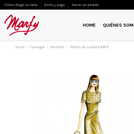
Cómo elegir su talla
Envío y pago
Hacer un pedido
HOME
QUIÉNES SOM
Inicio
Tipologia
Vestidos
Patrón de costura 6813