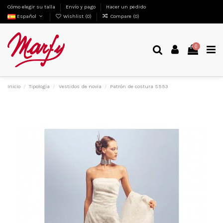
Cómo elegir su talla
Envío y pago
Hacer un pedido
Español
Wishlist (
0
)
Compare (
0
)
0
Inicio
Tipologia
Vestidos de novia
Patrón de costura S553