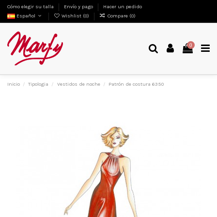
Cómo elegir su talla
Envío y pago
Hacer un pedido
Español
Wishlist (
0
)
Compare (
0
)
0
Inicio
Tipologia
Vestidos de noche
Patrón de costura 6350