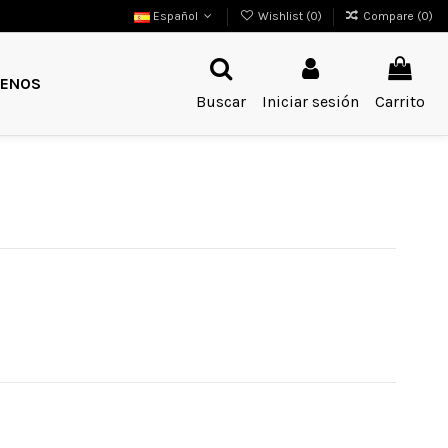
Español
Wishlist (
0
)
Compare (
0
)
ENOS
Buscar
Iniciar sesión
Carrito