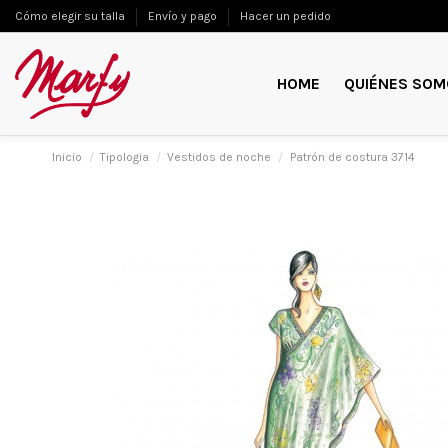
Cómo elegir su talla
Envío y pago
Hacer un pedido
HOME
QUIÉNES SOM
Inicio
Tipologia
Vestidos de noche
Patrón de costura 3714