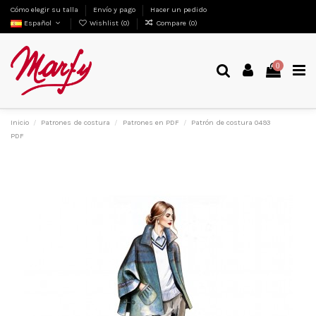
Cómo elegir su talla
Envío y pago
Hacer un pedido
Español
Wishlist (
0
)
Compare (
0
)
0
Inicio
Patrones de costura
Patrones en PDF
Patrón de costura 0493
PDF