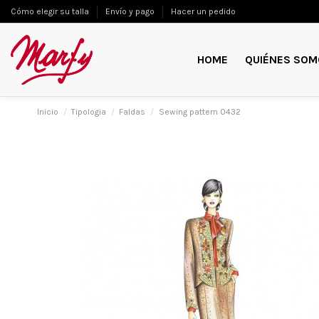
Cómo elegir su talla
Envío y pago
Hacer un pedido
HOME
QUIÉNES SOM
Inicio
Tipologia
Faldas
Sewing pattern 0432