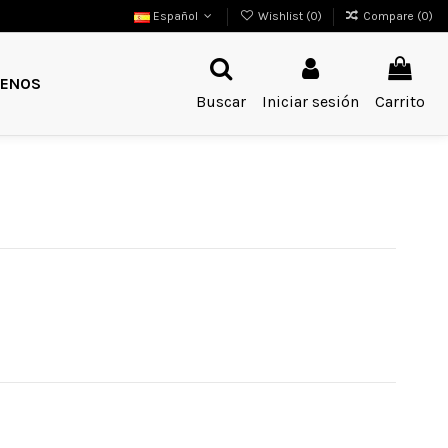
Español
Wishlist (
0
)
Compare (
0
)
ENOS
Buscar
Iniciar sesión
Carrito