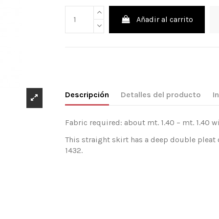
Añadir al carrito
Descripción
Detalles del producto
I
Fabric required: about mt. 1.40 – mt. 1.40 w
This straight skirt has a deep double pleat 
1432.