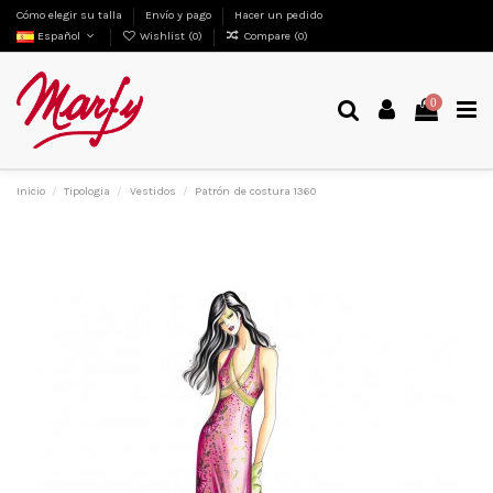
Cómo elegir su talla
Envío y pago
Hacer un pedido
Español
Wishlist (
0
)
Compare (
0
)
0
Inicio
Tipologia
Vestidos
Patrón de costura 1360