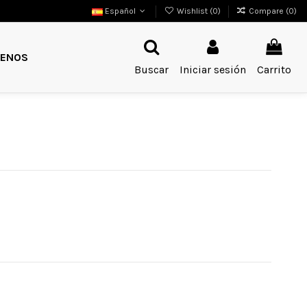
Español
Wishlist (
0
)
Compare (
0
)
ENOS
Buscar
Iniciar sesión
Carrito