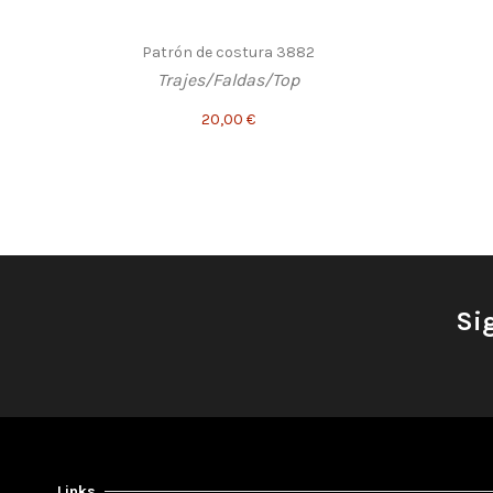
Patrón de costura 3882
Trajes/Faldas/Top
20,00 €
Si
Links