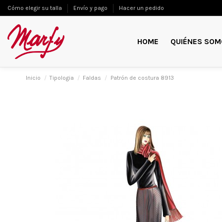
Cómo elegir su talla
Envío y pago
Hacer un pedido
HOME
QUIÉNES SOM
Inicio
Tipologia
Faldas
Patrón de costura 8913