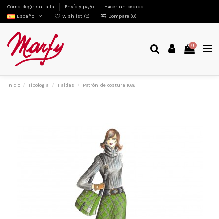
Cómo elegir su talla
Envío y pago
Hacer un pedido
Español
Wishlist (
0
)
Compare (
0
)
0
Inicio
Tipologia
Faldas
Patrón de costura 1086