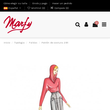
Cómo elegir su talla
Envío y pago
Hacer un pedido
Español
Wishlist (
0
)
Compare (
0
)
0
Inicio
Tipologia
Faldas
Patrón de costura 2911