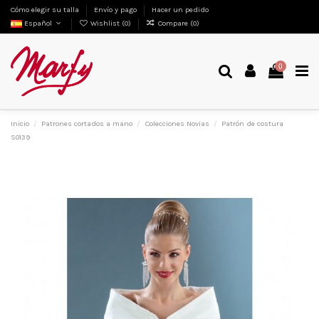
Cómo elegir su talla
Envío y pago
Hacer un pedido
Español
Wishlist (
0
)
Compare (
0
)
0
Inicio
Patrones cortados a mano
Colecciones Novias
Patrón de costura
S0139