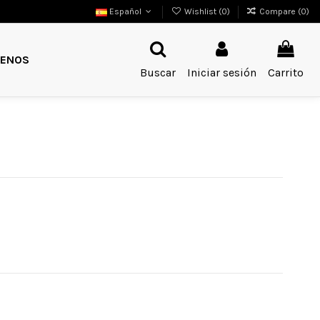
Español
Wishlist (
0
)
Compare (
0
)
ENOS
Buscar
Iniciar sesión
Carrito