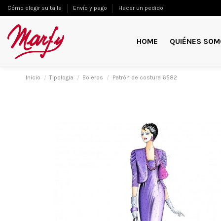
Cómo elegir su talla
Envío y pago
Hacer un pedido
HOME
QUIÉNES SOM
Inicio
Tipologia
Boleros
Patrón de costura 6582