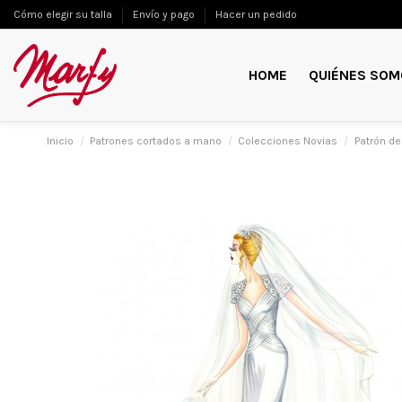
Cómo elegir su talla
Envío y pago
Hacer un pedido
HOME
QUIÉNES SOM
Inicio
Patrones cortados a mano
Colecciones Novias
Patrón d