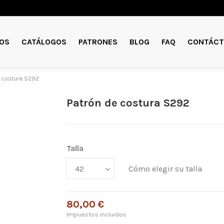
OS
CATÁLOGOS
PATRONES
BLOG
FAQ
CONTÁCT
e costura S292
Patrón de costura S292
Talla
Cómo elegir su talla
80,00 €
Impuestos incluidos