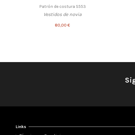
Patrón de costura S553
Vestidos de novia
80,00 €
Si
Links