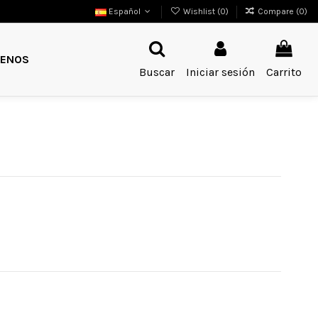
Español
Wishlist (
0
)
Compare (
0
)
ENOS
Buscar
Iniciar sesión
Carrito