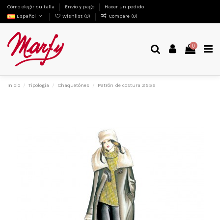
Cómo elegir su talla
Envío y pago
Hacer un pedido
Español
Wishlist (
0
)
Compare (
0
)
0
Inicio
Tipologia
Chaquetónes
Patrón de costura 2552