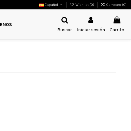
Español
Wishlist (
0
)
Compare (
0
)
ENOS
Buscar
Iniciar sesión
Carrito