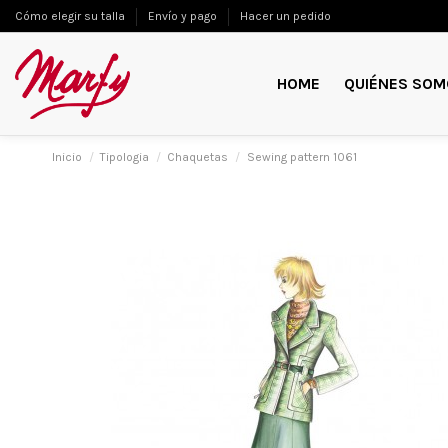
Cómo elegir su talla
Envío y pago
Hacer un pedido
HOME
QUIÉNES SOM
Inicio
Tipologia
Chaquetas
Sewing pattern 1061