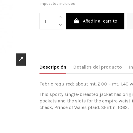
Impuestos incluidos
Añadir al carrito
Descripción
Detalles del producto
I
Fabric required: about mt. 2.00 – mt. 1.40 w
This sporty single-breasted jacket has orig
pockets and the slots for the empire waistli
check, Prince of Wales plaid. Skirt n. 1062.