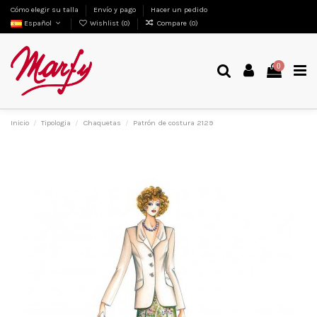
Cómo elegir su talla
Envío y pago
Hacer un pedido
Español
Wishlist (
0
)
Compare (
0
)
0
Inicio
Tipologia
Chaquetas
Patrón de costura 2129